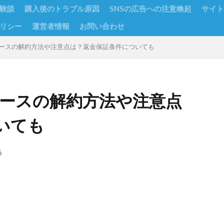
験談
購入後のトラブル原因
SNSの広告への注意喚起
サイト
リシー
運営者情報
お問い合わせ
定期コースの解約方法や注意点は？返金保証条件についても
期コースの解約方法や注意点
いても
品