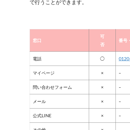
で行うことができます。
可
窓口
番号・
否
電話
◯
0120
マイページ
×
–
問い合わせフォーム
×
–
メール
×
–
公式LINE
×
–
その他
×
–