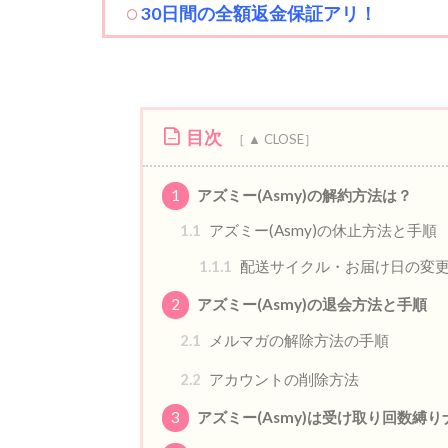
30日間の全額返金保証アリ！
目次
1
アズミー(Asmy)の解約方法は？
1.1
アズミー(Asmy)の休止方法と手順
1.1.1
配送サイクル・お届け日の変
2
アズミー(Asmy)の退会方法と手順
2.1
メルマガの解除方法の手順
2.2
アカウントの削除方法
3
アズミー(Asmy)は受け取り回数縛り