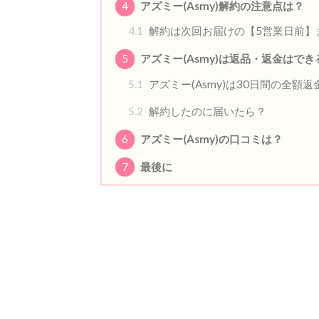
4
アズミー(Asmy)解約の注意点は？
4.1
解約は次回お届けの【5営業日前】
5
アズミー(Asmy)は返品・返金はでき
5.1
アズミー(Asmy)は30日間の全額
5.2
解約したのに届いたら？
6
アズミー(Asmy)の口コミは？
7
最後に