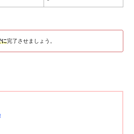
でに
完了させましょう。
！