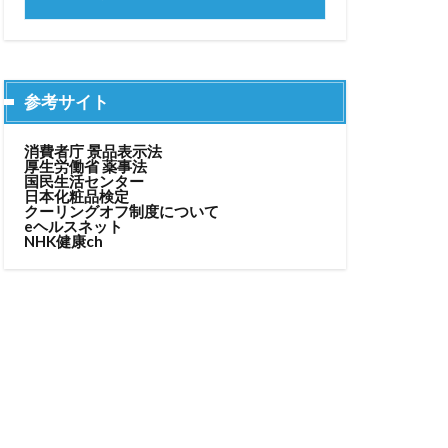
参考サイト
消費者庁 景品表示法
厚生労働省 薬事法
国民生活センター
日本化粧品検定
クーリングオフ制度について
eヘルスネット
NHK健康ch