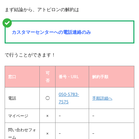
まず結論から、アトピロンの解約は
カスタマーセンターへの電話連絡のみ
で行うことができます！
可
窓口
番号・URL
解約手順
否
050-5783-
電話
◯
手順詳細へ
7575
マイページ
×
–
–
問い合わせフォ
×
–
–
ーム