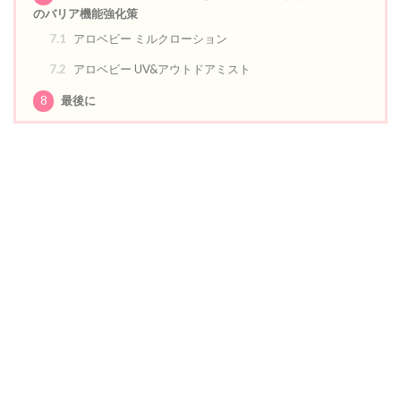
のバリア機能強化策
7.1
アロベビー ミルクローション
7.2
アロベビー UV&アウトドアミスト
8
最後に