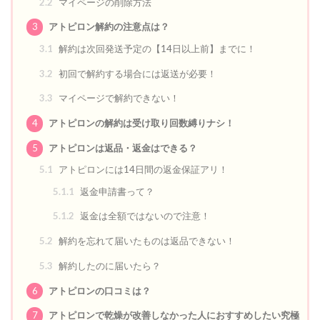
2.2
マイページの削除方法
3
アトピロン解約の注意点は？
3.1
解約は次回発送予定の【14日以上前】までに！
3.2
初回で解約する場合には返送が必要！
3.3
マイページで解約できない！
4
アトピロンの解約は受け取り回数縛りナシ！
5
アトピロンは返品・返金はできる？
5.1
アトピロンには14日間の返金保証アリ！
5.1.1
返金申請書って？
5.1.2
返金は全額ではないので注意！
5.2
解約を忘れて届いたものは返品できない！
5.3
解約したのに届いたら？
6
アトピロンの口コミは？
7
アトピロンで乾燥が改善しなかった人におすすめしたい究極