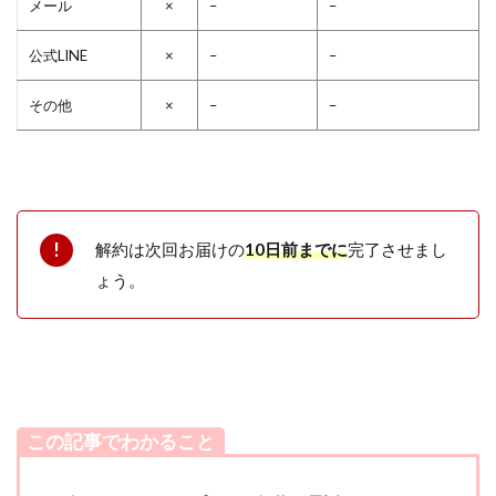
メール
×
–
–
公式LINE
×
–
–
その他
×
–
–
解約は次回お届けの
10日前までに
完了させまし
ょう。
この記事でわかること