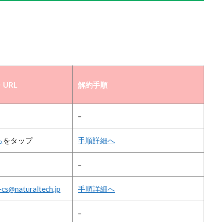
URL
解約手順
–
ら
をタップ
手順詳細へ
–
cs@naturaltech.jp
手順詳細へ
–