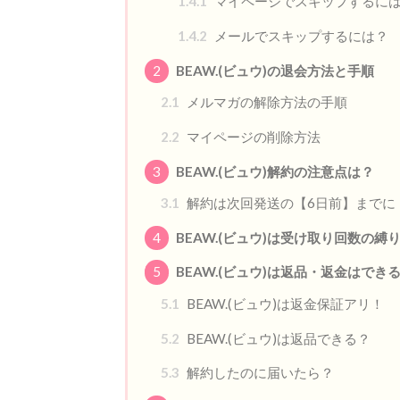
1.4.1
マイページでスキップするに
1.4.2
メールでスキップするには？
2
BEAW.(ビュウ)の退会方法と手順
2.1
メルマガの解除方法の手順
2.2
マイページの削除方法
3
BEAW.(ビュウ)解約の注意点は？
3.1
解約は次回発送の【6日前】までに
4
BEAW.(ビュウ)は受け取り回数の縛
5
BEAW.(ビュウ)は返品・返金はでき
5.1
BEAW.(ビュウ)は返金保証アリ！
5.2
BEAW.(ビュウ)は返品できる？
5.3
解約したのに届いたら？