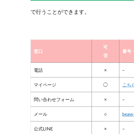
で行うことができます。
可
窓口
番号・
否
電話
×
–
マイページ
◯
こち
問い合わせフォーム
×
–
メール
○
beaw-
公式LINE
×
–