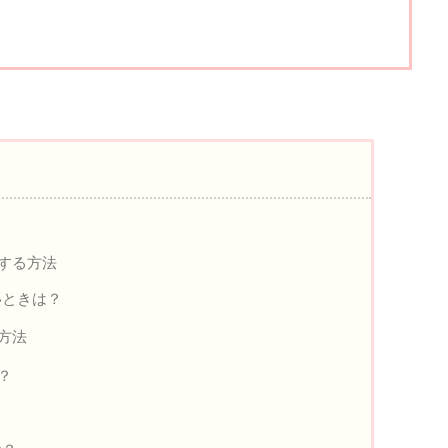
約する方法
いときは？
る方法
？