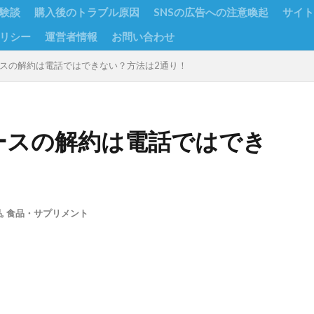
験談
購入後のトラブル原因
SNSの広告への注意喚起
サイト
リシー
運営者情報
お問い合わせ
期コースの解約は電話ではできない？方法は2通り！
期コースの解約は電話ではでき
品
,
食品・サプリメント