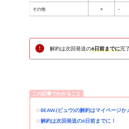
その他
×
–
解約は次回発送の
6日前までに
完
この記事でわかること
BEAW.(ビュウ)の解約はマイページ
解約は次回発送の6日前までに！