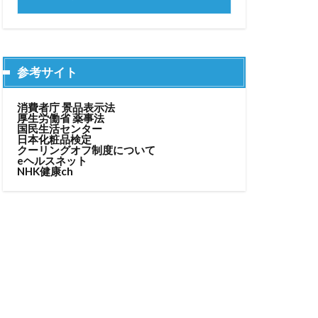
参考サイト
消費者庁 景品表示法
厚生労働省 薬事法
国民生活センター
日本化粧品検定
クーリングオフ制度について
eヘルスネット
NHK健康ch