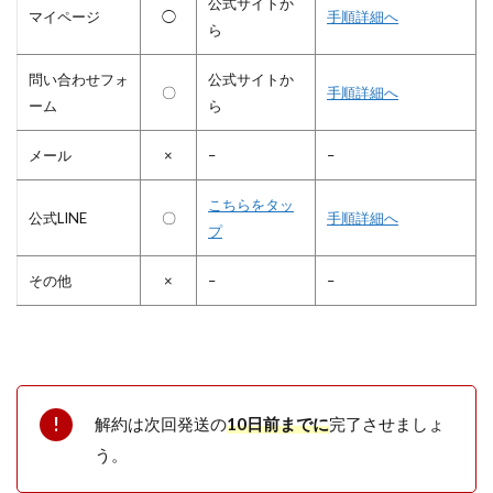
公式サイトか
マイページ
◯
手順詳細へ
ら
問い合わせフォ
公式サイトか
〇
手順詳細へ
ーム
ら
メール
×
–
–
こちらをタッ
公式LINE
〇
手順詳細へ
プ
その他
×
–
–
解約は次回発送の
10日前までに
完了させましょ
う。