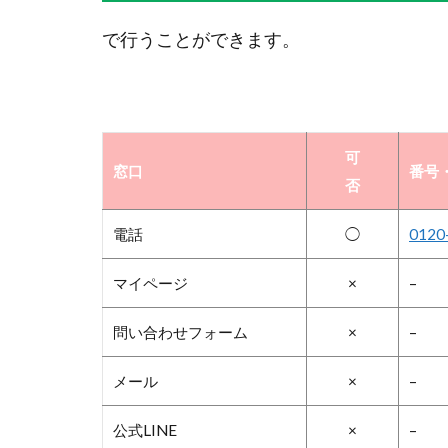
で行うことができます。
可
窓口
番号・
否
電話
◯
0120
マイページ
×
–
問い合わせフォーム
×
–
メール
×
–
公式LINE
×
–