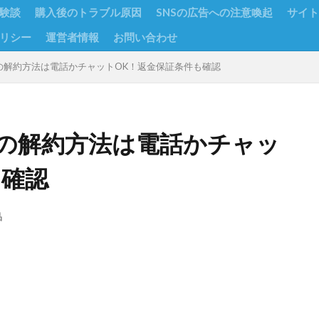
験談
購入後のトラブル原因
SNSの広告への注意喚起
サイト
リシー
運営者情報
お問い合わせ
の解約方法は電話かチャットOK！返金保証条件も確認
の解約方法は電話かチャッ
も確認
品