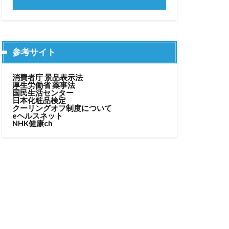
参考サイト
消費者庁 景品表示法
厚生労働省 薬事法
国民生活センター
日本化粧品検定
クーリングオフ制度について
eヘルスネット
NHK健康ch