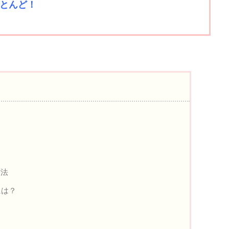
とんど！
方法
には？