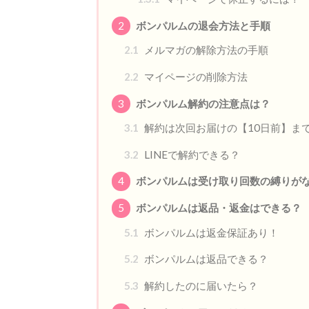
2
ボンパルムの退会方法と手順
2.1
メルマガの解除方法の手順
2.2
マイページの削除方法
3
ボンパルム解約の注意点は？
3.1
解約は次回お届けの【10日前】ま
3.2
LINEで解約できる？
4
ボンパルムは受け取り回数の縛りが
5
ボンパルムは返品・返金はできる？
5.1
ボンパルムは返金保証あり！
5.2
ボンパルムは返品できる？
5.3
解約したのに届いたら？