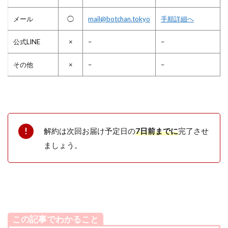
メール
◯
mail@botchan.tokyo
手順詳細へ
公式LINE
×
–
–
その他
×
–
–
解約は次回お届け予定日の
7日前までに
完了させ
ましょう。
この記事でわかること