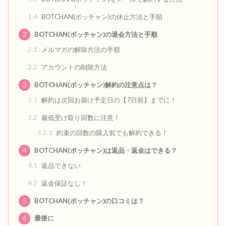
1.4
BOTCHAN(ボッチャン)の休止方法と手順
2
BOTCHAN(ボッチャン)の退会方法と手順
2.1
メルマガの解除方法の手順
2.2
アカウントの削除方法
3
BOTCHAN(ボッチャン)解約の注意点は？
3.1
解約は次回お届け予定日の【7日前】までに！
3.2
最低受け取り回数に注意！
3.2.1
約束の回数の購入前でも解約できる！
4
BOTCHAN(ボッチャン)は返品・返金はできる？
4.1
返品できない
4.2
返金保証なし！
5
BOTCHAN(ボッチャン)の口コミは？
6
最後に