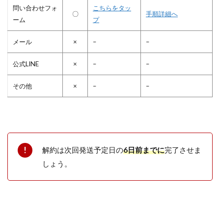
問い合わせフォ
こちらをタッ
〇
手順詳細へ
ーム
プ
メール
×
–
–
公式LINE
×
–
–
その他
×
–
–
解約は次回発送予定日の
6日前までに
完了させま
しょう。