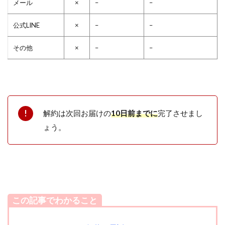
メール
×
–
–
公式LINE
×
–
–
その他
×
–
–
解約は次回お届けの
10日前までに
完了させまし
ょう。
この記事でわかること