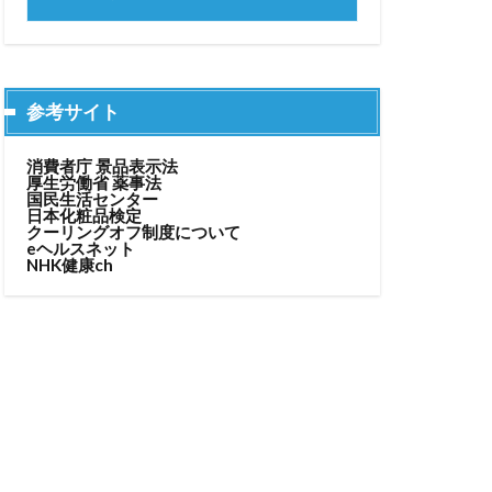
参考サイト
消費者庁 景品表示法
厚生労働省 薬事法
国民生活センター
日本化粧品検定
クーリングオフ制度について
eヘルスネット
NHK健康ch