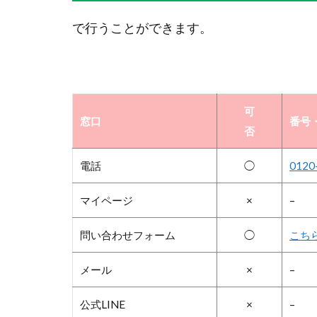
で行うことができます。
可
窓口
番号・
否
電話
◯
0120
マイページ
×
–
問い合わせフォーム
◯
こち
メール
×
–
公式LINE
×
–