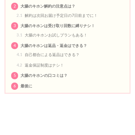
2
大腸のキホン解約の注意点は？
2.1
解約は次回お届け予定日の7日前までに！
3
大腸のキホンは受け取り回数に縛りナシ！
3.1
大腸のキホンお試しプランもある！
4
大腸のキホンは返品・返金はできる？
4.1
自己都合による返品はできる？
4.2
返金保証制度はナシ！
5
大腸のキホンの口コミは？
6
最後に