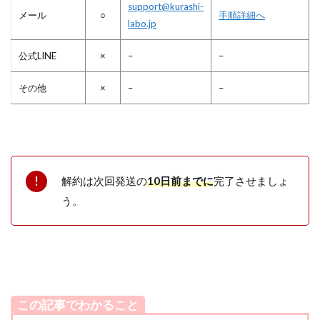
support@kurashi-
メール
○
手順詳細へ
labo.jp
公式LINE
×
–
–
その他
×
–
–
解約は次回発送の
10日前までに
完了させましょ
う。
この記事でわかること