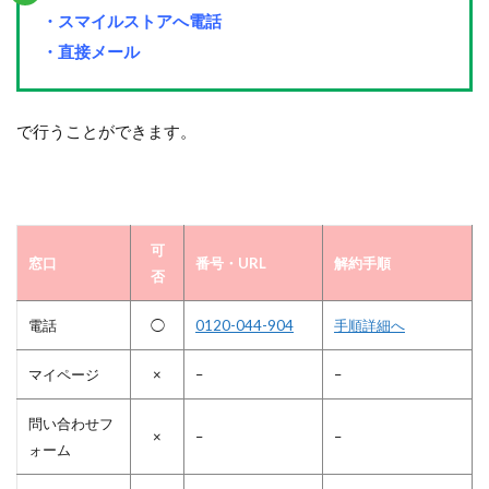
・スマイルストアへ電話
・直接メール
で行うことができます。
可
窓口
番号・URL
解約手順
否
電話
◯
0120-044-904
手順詳細へ
マイページ
×
–
–
問い合わせフ
×
–
–
ォーム