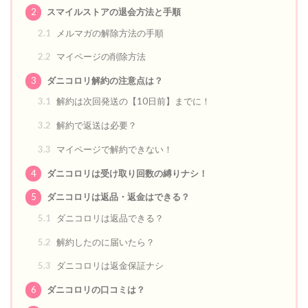
2
スマイルストアの退会方法と手順
2.1
メルマガの解除方法の手順
2.2
マイページの削除方法
3
ダニコロリ解約の注意点は？
3.1
解約は次回発送の【10日前】までに！
3.2
解約で返送は必要？
3.3
マイページで解約できない！
4
ダニコロリは受け取り回数の縛りナシ！
5
ダニコロリは返品・返金はできる？
5.1
ダニコロリは返品できる？
5.2
解約したのに届いたら？
5.3
ダニコロリは返金保証ナシ
6
ダニコロリの口コミは？