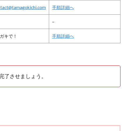
ntact@tamagokichi.com
手順詳細へ
–
ガキで！
手順詳細へ
完了させましょう。