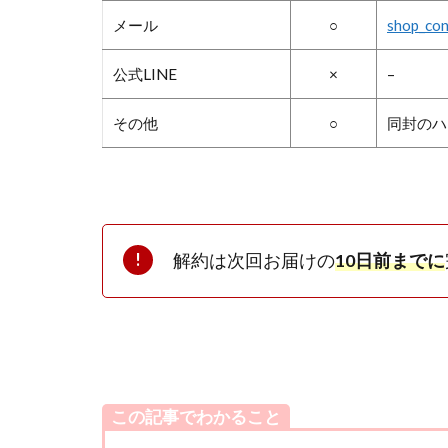
メール
○
shop_co
公式LINE
×
–
その他
○
同封のハ
解約は次回お届けの
10日前までに
この記事でわかること