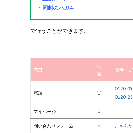
・同封のハガキ
で行うことができます。
可
窓口
番号・U
否
0120-09
電話
◯
0120-21
マイページ
×
–
問い合わせフォーム
○
こちら
か