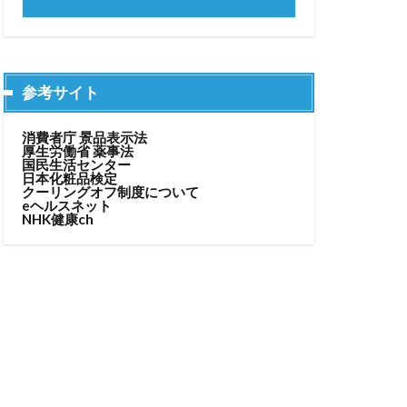
参考サイト
消費者庁 景品表示法
厚生労働省 薬事法
国民生活センター
日本化粧品検定
クーリングオフ制度について
eヘルスネット
NHK健康ch