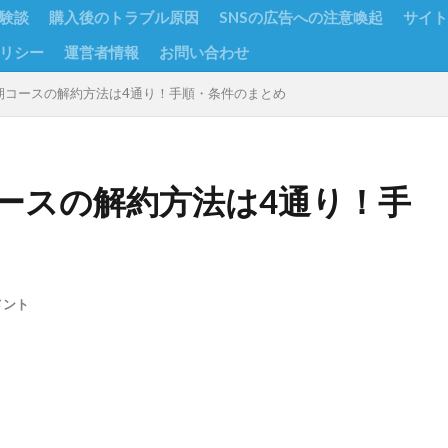
験談
購入後のトラブル原因
SNSの広告への注意喚起
サイト
リシー
運営者情報
お問い合わせ
期コースの解約方法は4通り！手順・条件のまとめ
ースの解約方法は4通り！手
メント