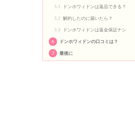
5.1
ドンホワィドンは返品できる？
5.2
解約したのに届いたら？
5.3
ドンホワィドンは返金保証ナシ
6
ドンホワィドンの口コミは？
7
最後に