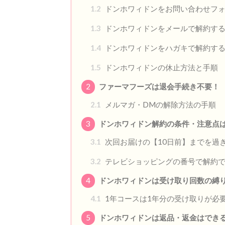
1.2
ドンホワィドンをお問い合わせフ
1.3
ドンホワィドンをメールで解約す
1.4
ドンホワィドンをハガキで解約す
1.5
ドンホワィドンの休止方法と手順
2
ファーマフーズは退会手続き不要！
2.1
メルマガ・DMの解除方法の手順
3
ドンホワィドン解約の条件・注意点
3.1
次回お届けの【10日前】までを過
3.2
テレビショッピングの番号で解約
4
ドンホワィドンは受け取り回数の縛
4.1
1年コースは1年分の受け取りが必
5
ドンホワィドンは返品・返金はでき