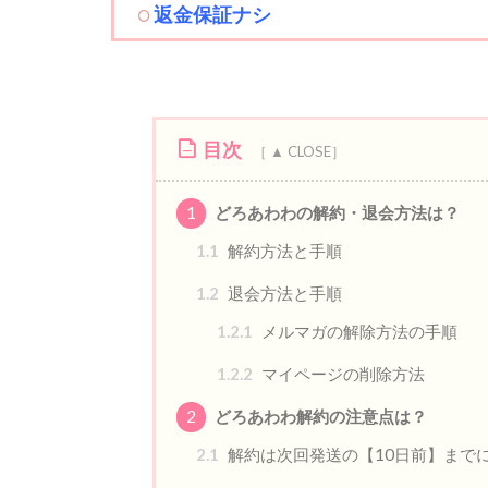
返金保証ナシ
目次
1
どろあわわの解約・退会方法は？
1.1
解約方法と手順
1.2
退会方法と手順
1.2.1
メルマガの解除方法の手順
1.2.2
マイページの削除方法
2
どろあわわ解約の注意点は？
2.1
解約は次回発送の【10日前】まで