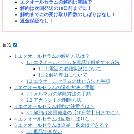
エクオールセラム
の解約は電話で
解約は次回発送の10日前までに！
解約までにの受け取り回数のしばりはなし！
返金保証なし！
目次
1
エクオールセラムの解約方法は？
1.1
エクオールセラムを電話で解約する方法
1.1.1
電話の混雑状況について
1.1.2
解約理由について
1.2
エクオールセラムの休止方法と手順
2
エクオールセラムの退会方法と手順
2.1
メルマガの解除方法の手順
2.2
アカウントの削除方法
3
エクオールセラム解約の注意点は？
3.1
解約は次回発送の【10日前】日までに！
4
エクオールセラムは回数しばりなし！
5
エクオールセラムは返品・返金はできる？
5.1
返品できない