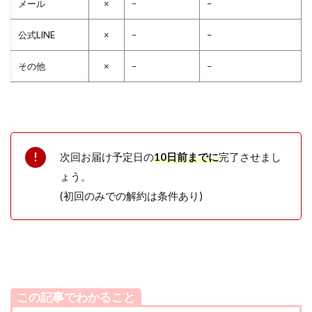
メール
×
–
–
公式LINE
×
–
–
その他
×
–
–
次回お届け予定日の
10日前までに
完了させまし
ょう。
(初回のみでの解約は条件あり)
この記事でわかること