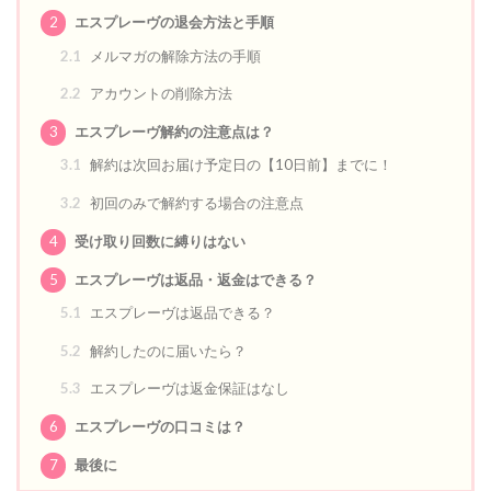
2
エスプレーヴの退会方法と手順
2.1
メルマガの解除方法の手順
2.2
アカウントの削除方法
3
エスプレーヴ解約の注意点は？
3.1
解約は次回お届け予定日の【10日前】までに！
3.2
初回のみで解約する場合の注意点
4
受け取り回数に縛りはない
5
エスプレーヴは返品・返金はできる？
5.1
エスプレーヴは返品できる？
5.2
解約したのに届いたら？
5.3
エスプレーヴは返金保証はなし
6
エスプレーヴの口コミは？
7
最後に