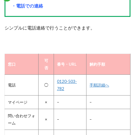
・電話での連絡
シンプルに電話連絡で行うことができます。
可
窓口
番号・URL
解約手順
否
0120-503-
電話
◯
手順詳細へ
782
マイページ
×
–
–
問い合わせフォ
×
–
–
ーム