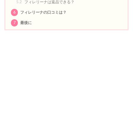
5.2
フィレリーナは返品できる？
6
フィレリーナの口コミは？
7
最後に