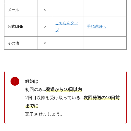
メール
×
–
–
こちらをタッ
公式LINE
○
手順詳細へ
プ
その他
×
–
–
解約は
初回のみ…
発送から10日以内
2回目以降を受け取っている…
次回発送の
10日前
までに
完了させましょう。