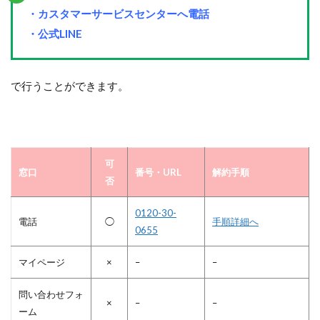
・カスタマーサービスセンターへ電話
・公式LINE
で行うことができます。
可
窓口
番号・URL
解約手順
否
0120-30-
電話
◯
手順詳細へ
0655
マイページ
×
–
–
問い合わせフォ
×
–
–
ーム