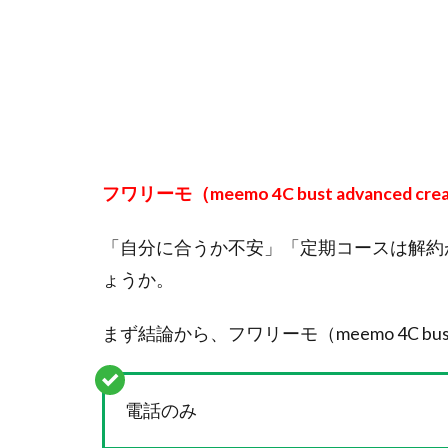
フワリーモ（meemo 4C bust advanced cr
「自分に合うか不安」「定期コースは解約
ょうか。
まず結論から、フワリーモ（meemo 4C bust 
電話のみ