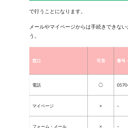
で行うことになります。
メールやマイページからは手続きできない
う。
窓口
可否
番号・
電話
◯
0570
マイページ
×
–
フォーム・メール
×
–