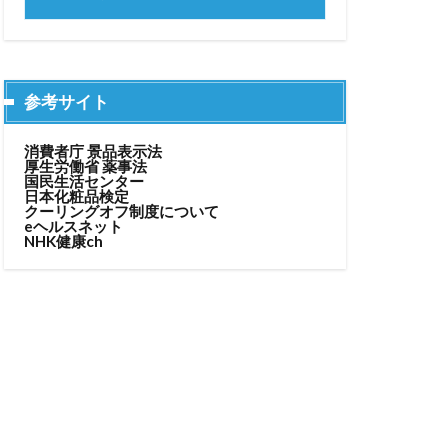
参考サイト
消費者庁 景品表示法
厚生労働省 薬事法
国民生活センター
日本化粧品検定
クーリングオフ制度について
eヘルスネット
NHK健康ch