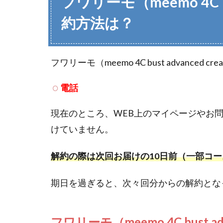
フワリーモ（meemo 4C bu
約方法は？
フワリーモ（meemo 4C bust advan
電話
現在のところ、WEB上のマイページやお問
けていません。
解約の際は次回お届けの10日前（一部コ
期日を過ぎると、次々回分からの解約とな
フワリーモ（meemo 4C bust 