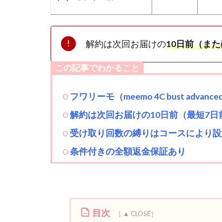
解約は次回お届けの
10日前（ま
この記事でわかること
フワリーモ（meemo 4C bust advanced
解約は次回お届けの10日前（最短7日
受け取り回数の縛りはコースにより設
条件付きの全額返金保証あり
目次