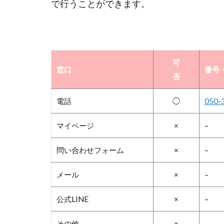
で行うことができます。
可
窓口
番号・
否
電話
◯
050-
マイページ
×
–
問い合わせフォーム
×
–
メール
×
–
公式LINE
×
–
その他
×
–