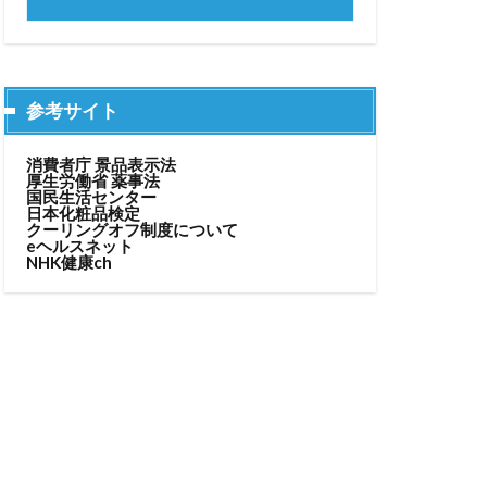
参考サイト
消費者庁 景品表示法
厚生労働省 薬事法
国民生活センター
日本化粧品検定
クーリングオフ制度について
eヘルスネット
NHK健康ch