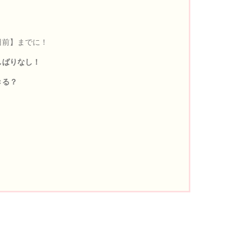
日前】までに！
しばりなし！
きる？