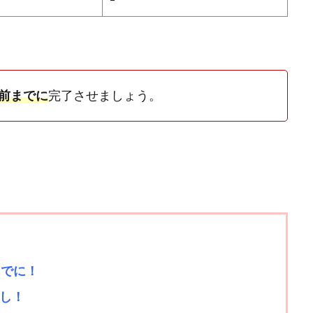
日前までに
完了させましょう。
までに！
し！