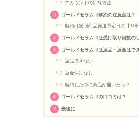
2.2
アカウントの削除方法
3
ゴールドセラムⅢ解約の注意点は？
3.1
解約は次回商品発送予定日の【10
4
ゴールドセラムⅢは受け取り回数の
5
ゴールドセラムⅢは返品・返金はで
5.1
返品できない
5.2
返金保証なし
5.3
解約したのに商品が届いたら？
6
ゴールドセラムⅢの口コミは？
7
最後に