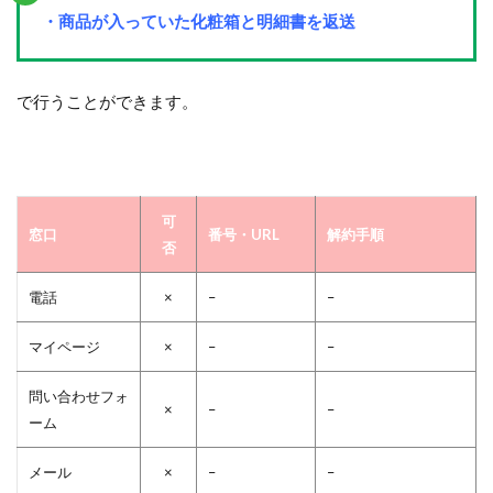
・商品が入っていた化粧箱と明細書を返送
で行うことができます。
可
窓口
番号・URL
解約手順
否
電話
×
–
–
マイページ
×
–
–
問い合わせフォ
×
–
–
ーム
メール
×
–
–