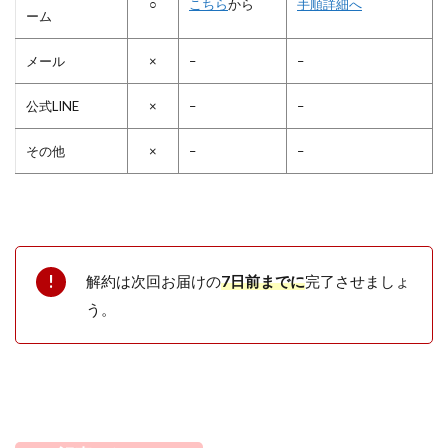
○
こちら
から
手順詳細へ
ーム
メール
×
–
–
公式LINE
×
–
–
その他
×
–
–
解約は次回お届けの
7日前までに
完了させましょ
う。