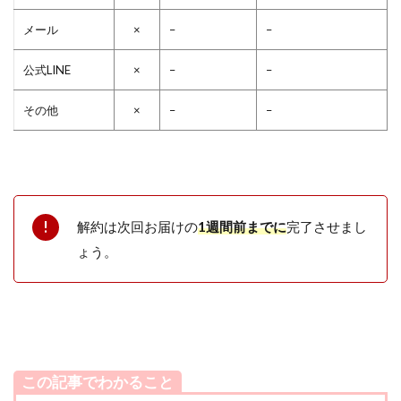
メール
×
–
–
公式LINE
×
–
–
その他
×
–
–
解約は次回お届けの
1週間前までに
完了させまし
ょう。
この記事でわかること