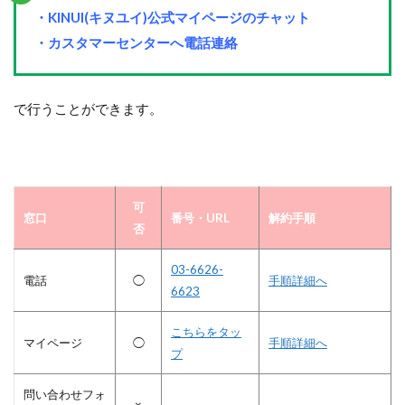
・KINUI(キヌユイ)公式マイページのチャット
・カスタマーセンターへ電話連絡
で行うことができます。
可
窓口
番号・URL
解約手順
否
03-6626-
電話
◯
手順詳細へ
6623
こちらをタッ
マイページ
◯
手順詳細へ
プ
問い合わせフォ