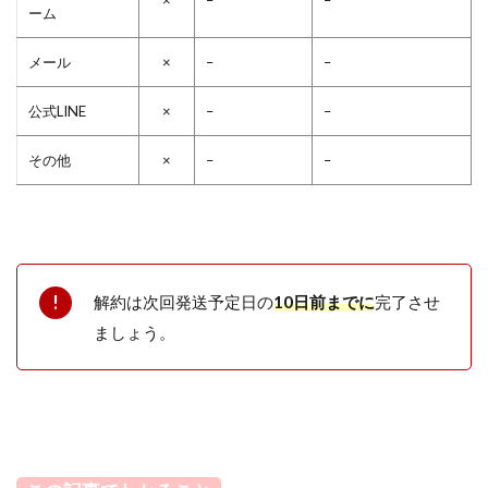
×
–
–
ーム
メール
×
–
–
公式LINE
×
–
–
その他
×
–
–
解約は次回発送予定日の
10日前までに
完了させ
ましょう。