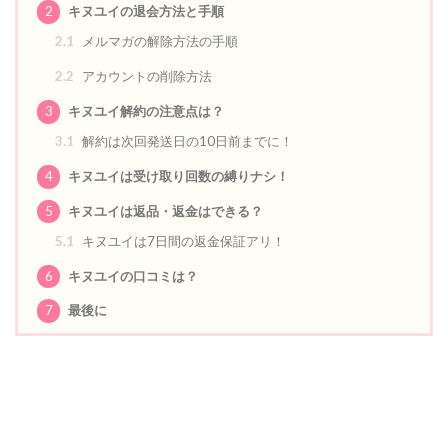
2
キヌユイの退会方法と手順
2.1
メルマガの解除方法の手順
2.2
アカウントの削除方法
3
キヌユイ解約の注意点は？
3.1
解約は次回発送日の10日前までに！
4
キヌユイは受け取り回数の縛りナシ！
5
キヌユイは返品・返金はできる？
5.1
キヌユイは7日間の返金保証アリ！
6
キヌユイの口コミは？
7
最後に