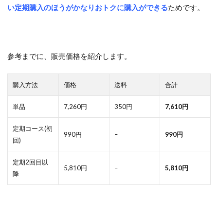
い定期購入のほうがかなりおトクに購入ができる
ためです。
参考までに、販売価格を紹介します。
購入方法
価格
送料
合計
単品
7,260円
350円
7,610円
定期コース(初
990円
–
990円
回)
定期2回目以
5,810円
–
5,810円
降