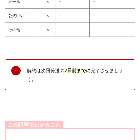
メール
×
–
–
公式LINE
×
–
–
その他
×
–
–
解約は次回発送の
7日前までに
完了させましょ
う。
この記事でわかること