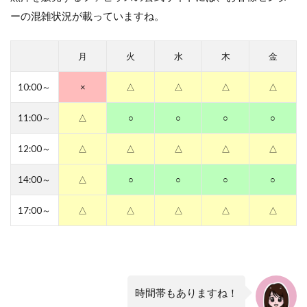
ーの混雑状況が載っていますね。
月
火
水
木
金
10:00～
×
△
△
△
△
11:00～
△
○
○
○
○
12:00～
△
△
△
△
△
14:00～
△
○
○
○
○
17:00～
△
△
△
△
△
時間帯もありますね！