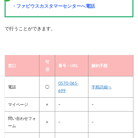
・ファビウスカスタマーセンターへ電話
で行うことができます。
可
窓口
番号・URL
解約手順
否
0570-065-
電話
◯
手順詳細へ
699
マイページ
×
–
–
問い合わせフォ
×
–
–
ーム