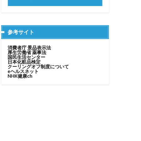
参考サイト
消費者庁 景品表示法
厚生労働省 薬事法
国民生活センター
日本化粧品検定
クーリングオフ制度について
eヘルスネット
NHK健康ch