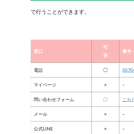
で行うことができます。
可
窓口
番号・
否
電話
◯
0570
マイページ
×
–
問い合わせフォーム
〇
こち
メール
×
–
公式LINE
×
–