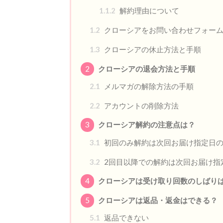
1.1.2
解約理由について
1.2
クローシアをお問い合わせフォー
1.3
クローシアの休止方法と手順
2
クローシアの退会方法と手順
2.1
メルマガの解除方法の手順
2.2
アカウントの削除方法
3
クローシア解約の注意点は？
3.1
初回のみ解約は次回お届け指定日の
3.2
2回目以降での解約は次回お届け指
4
クローシアは受け取り回数のしばり
5
クローシアは返品・返金はできる？
5.1
返品できない