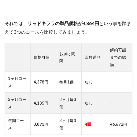
それでは、
リッドキララの単品価格が4,864円
という事を踏ま
えて3つのコースを比較してみましょう。
解約可能
お届け間
価格/1個
回数縛り
までの総
隔
額
1ヶ月コー
4,378円
毎月1個
なし
–
ス
3ヶ月コー
3ヶ月毎3
4,135円
なし
–
ス
個
年間コー
3ヶ月毎3
3,891円
4回
46,692円
ス
個