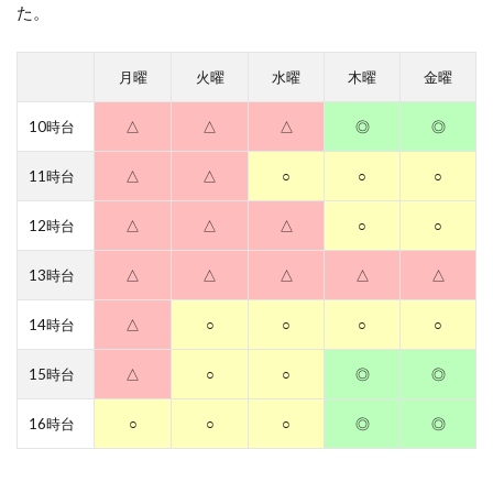
た。
月曜
火曜
水曜
木曜
金曜
10時台
△
△
△
◎
◎
11時台
△
△
○
○
○
12時台
△
△
△
○
○
13時台
△
△
△
△
△
14時台
△
○
○
○
○
15時台
△
○
○
◎
◎
16時台
○
○
○
◎
◎