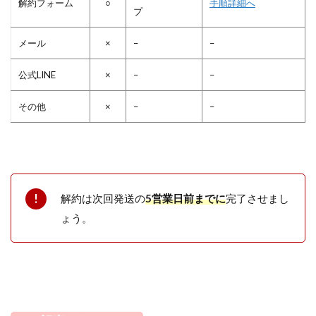
解約フォーム
○
手順詳細へ
プ
メール
×
–
–
公式LINE
×
–
–
その他
×
–
–
解約は次回発送の
5営業日前までに
完了させまし
ょう。