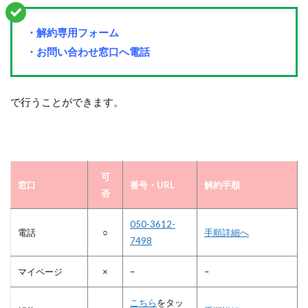
・解約専用フォーム
・お問い合わせ窓口へ電話
で行うことができます。
可
窓口
番号・URL
解約手順
否
050-3612-
電話
○
手順詳細へ
7498
マイページ
×
–
–
こちら
をタッ