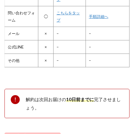
問い合わせフォ
こちらをタッ
◯
手順詳細へ
ーム
プ
メール
×
–
–
公式LINE
×
–
–
その他
×
–
–
解約は次回お届けの
10日前までに
完了させまし
ょう。