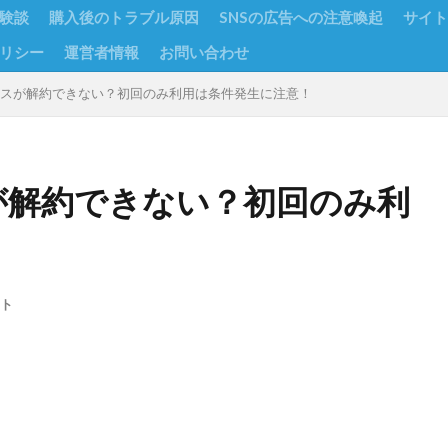
験談
購入後のトラブル原因
SNSの広告への注意喚起
サイト
リシー
運営者情報
お問い合わせ
ースが解約できない？初回のみ利用は条件発生に注意！
が解約できない？初回のみ利
ト