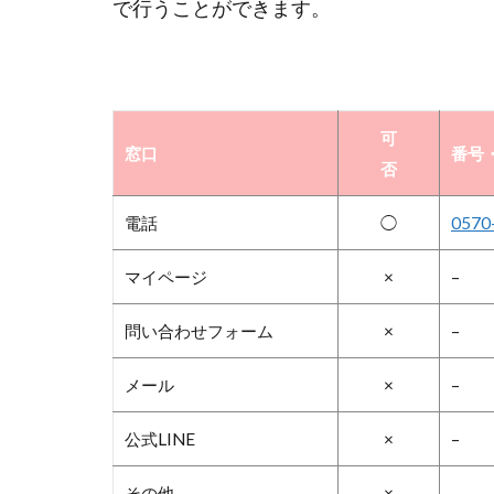
で行うことができます。
可
窓口
番号・
否
電話
◯
0570
マイページ
×
–
問い合わせフォーム
×
–
メール
×
–
公式LINE
×
–
その他
×
–