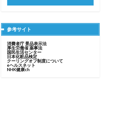
参考サイト
消費者庁 景品表示法
厚生労働省 薬事法
国民生活センター
日本化粧品検定
クーリングオフ制度について
eヘルスネット
NHK健康ch