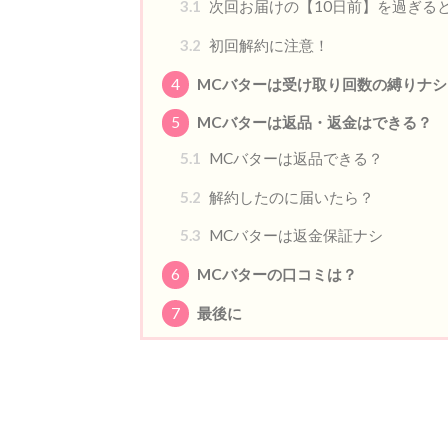
3.1
次回お届けの【10日前】を過ぎる
3.2
初回解約に注意！
4
MCバターは受け取り回数の縛りナシ
5
MCバターは返品・返金はできる？
5.1
MCバターは返品できる？
5.2
解約したのに届いたら？
5.3
MCバターは返金保証ナシ
6
MCバターの口コミは？
7
最後に