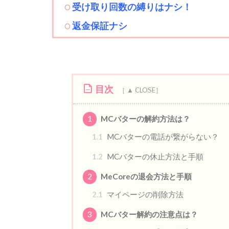
受け取り回数の縛りはナシ！
返金保証ナシ
目次
1
MCバターの解約方法は？
1.1
MCバターの電話が繋がらない？
1.2
MCバターの休止方法と手順
2
MeCoreの退会方法と手順
2.1
マイページの削除方法
3
MCバター解約の注意点は？