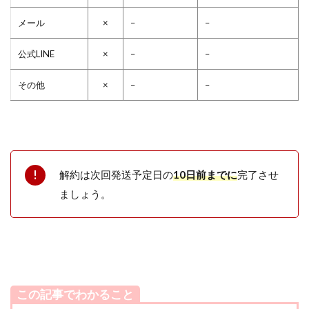
メール
×
–
–
公式LINE
×
–
–
その他
×
–
–
解約は次回発送予定日の
10日前までに
完了させ
ましょう。
この記事でわかること