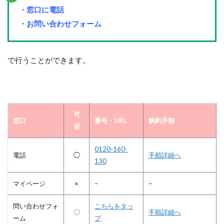
・窓口に電話
・お問い合わせフォーム
で行うことができます。
可
窓口
番号・URL
解約手順
否
0120-160-
電話
◯
手順詳細へ
130
マイページ
×
–
–
問い合わせフォ
こちらをタッ
〇
手順詳細へ
ーム
プ