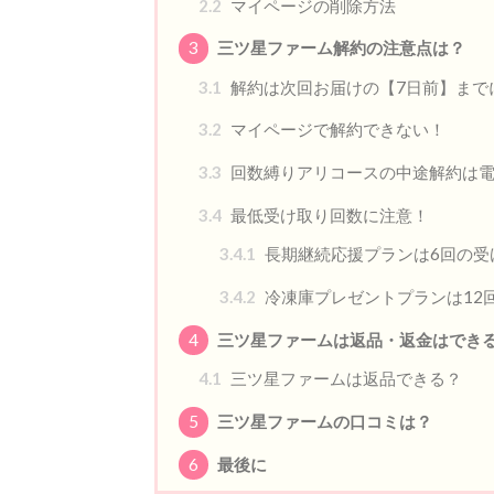
2.2
マイページの削除方法
3
三ツ星ファーム解約の注意点は？
3.1
解約は次回お届けの【7日前】まで
3.2
マイページで解約できない！
3.3
回数縛りアリコースの中途解約は
3.4
最低受け取り回数に注意！
3.4.1
長期継続応援プランは6回の受
3.4.2
冷凍庫プレゼントプランは12
4
三ツ星ファームは返品・返金はでき
4.1
三ツ星ファームは返品できる？
5
三ツ星ファームの口コミは？
6
最後に