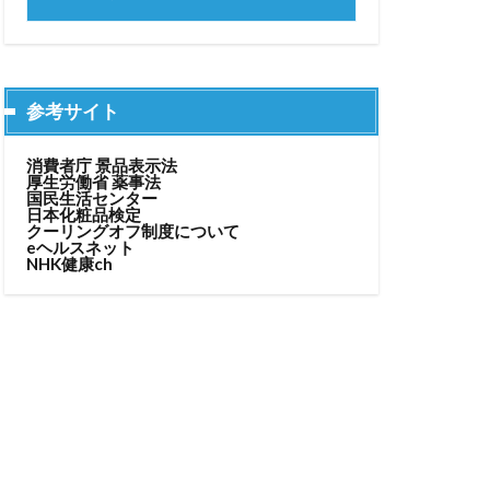
参考サイト
消費者庁 景品表示法
厚生労働省 薬事法
国民生活センター
日本化粧品検定
クーリングオフ制度について
eヘルスネット
NHK健康ch