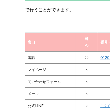
で行うことができます。
可
窓口
番号・
否
電話
◯
0120
マイページ
×
–
問い合わせフォーム
×
–
メール
×
–
公式LINE
○
こち