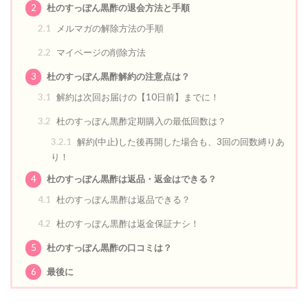
2
杜のすっぽん黒酢の退会方法と手順
2.1
メルマガの解除方法の手順
2.2
マイページの削除方法
3
杜のすっぽん黒酢解約の注意点は？
3.1
解約は次回お届けの【10日前】までに！
3.2
杜のすっぽん黒酢定期購入の最低回数は？
3.2.1
解約(中止)した後再開した場合も、3回の回数縛りあ
り！
4
杜のすっぽん黒酢は返品・返金はできる？
4.1
杜のすっぽん黒酢は返品できる？
4.2
杜のすっぽん黒酢は返金保証ナシ！
5
杜のすっぽん黒酢の口コミは？
6
最後に