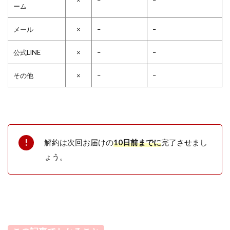
×
–
–
ーム
メール
×
–
–
公式LINE
×
–
–
その他
×
–
–
解約は次回お届けの
10日前までに
完了させまし
ょう。