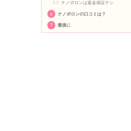
5.3
ナノポロンは返金保証ナシ
6
ナノポロンの口コミは？
7
最後に