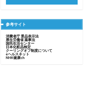
参考サイト
消費者庁 景品表示法
厚生労働省 薬事法
国民生活センター
日本化粧品検定
クーリングオフ制度について
eヘルスネット
NHK健康ch