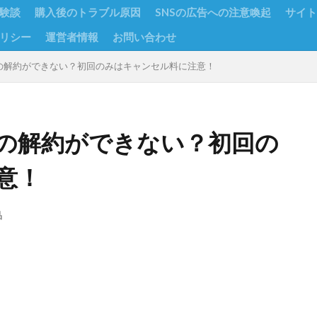
験談
購入後のトラブル原因
SNSの広告への注意喚起
サイト
リシー
運営者情報
お問い合わせ
の解約ができない？初回のみはキャンセル料に注意！
の解約ができない？初回の
意！
品