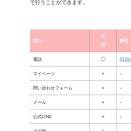
で行うことができます。
可
窓口
番号・
否
電話
◯
0120
マイページ
×
–
問い合わせフォーム
×
–
メール
×
–
公式LINE
×
–
その他
×
–