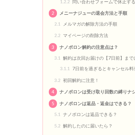
1.2.2
問い合わせフォームで休止す
2
メニーナジューの退会方法と手順
2.1
メルマガの解除方法の手順
2.2
マイページの削除方法
3
ナノポロン解約の注意点は？
3.1
解約は次回お届けの【7日前】まで
3.1.1
7日前を過ぎるとキャンセル料
3.2
初回解約に注意！
4
ナノポロンは受け取り回数の縛りナ
5
ナノポロンは返品・返金はできる？
5.1
ナノポロンは返品できる？
5.2
解約したのに届いたら？