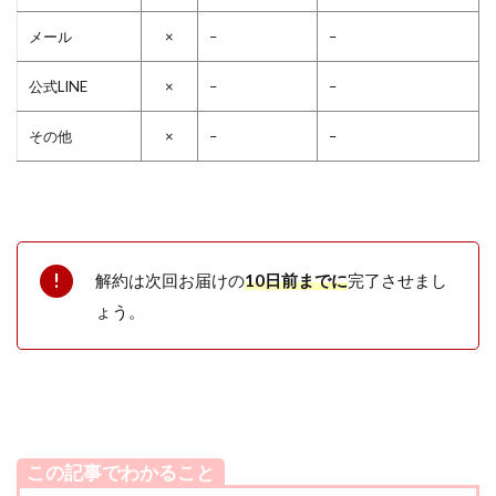
メール
×
–
–
公式LINE
×
–
–
その他
×
–
–
解約は次回お届けの
10日前までに
完了させまし
ょう。
この記事でわかること