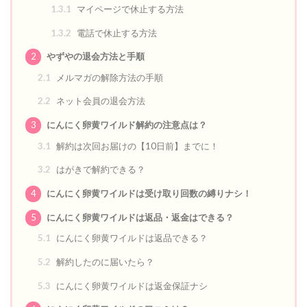
1.3.1
マイページで休止する方法
1.3.2
電話で休止する方法
2
やずやの退会方法と手順
2.1
メルマガの解除方法の手順
2.2
ネット会員の退会方法
3
にんにく卵黄ワイルド解約の注意点は？
3.1
解約は次回お届けの【10日前】までに！
3.2
はがきで解約できる？
4
にんにく卵黄ワイルドは受け取り回数の縛りナシ！
5
にんにく卵黄ワイルドは返品・返金はできる？
5.1
にんにく卵黄ワイルドは返品できる？
5.2
解約したのに届いたら？
5.3
にんにく卵黄ワイルドは返金保証ナシ