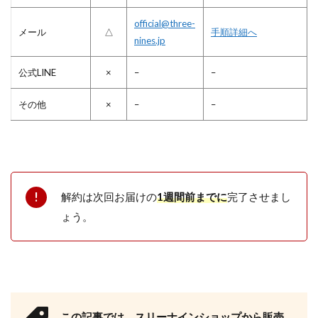
official@three-
メール
△
手順詳細へ
nines.jp
公式LINE
×
–
–
その他
×
–
–
解約は次回お届けの
1週間前までに
完了させまし
ょう。
この記事では、スリーナインショップから販売