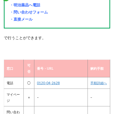
・明治薬品へ電話
・問い合わせフォーム
・直接メール
で行うことができます。
可
窓口
番号・URL
解約手順
否
電話
◯
0120-04-2628
手順詳細へ
マイペー
×
–
–
ジ
問い合わ