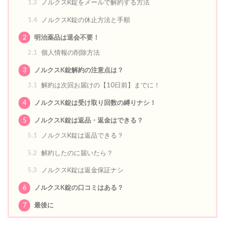
1.3
ノルクスK錠をメールで解約する方法
1.4
ノルクスK錠の休止方法と手順
2
明治薬品は退会不要！
2.1
個人情報の削除方法
3
ノルクスK錠解約の注意点は？
3.1
解約は次回お届けの【10日前】までに！
4
ノルクスK錠は受け取り回数の縛りナシ！
5
ノルクスK錠は返品・返金はできる？
5.1
ノルクスK錠は返品できる？
5.2
解約したのに届いたら？
5.3
ノルクスK錠は返金保証ナシ
6
ノルクスK錠の口コミはある？
7
最後に