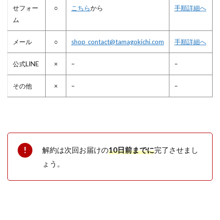
せフォー
○
こちら
から
手順詳細へ
ム
メール
○
shop_contact@tamagokichi.com
手順詳細へ
公式LINE
×
–
–
その他
×
–
–
解約は次回お届けの
10日前までに
完了させまし
ょう。