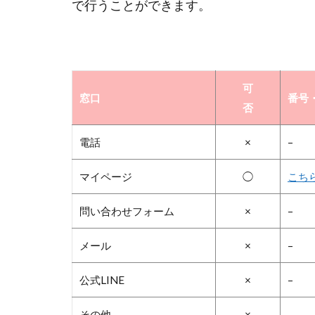
で行うことができます。
可
窓口
番号・
否
電話
×
–
マイページ
◯
こち
問い合わせフォーム
×
–
メール
×
–
公式LINE
×
–
その他
×
–