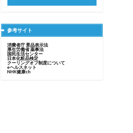
参考サイト
消費者庁 景品表示法
厚生労働省 薬事法
国民生活センター
日本化粧品検定
クーリングオフ制度について
eヘルスネット
NHK健康ch