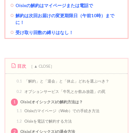
Oisixの解約はマイページまたは電話で
解約は次回お届けの変更期限日（午前10時）まで
に！
受け取り回数の縛りはなし！
目次
0.1
「解約」と「退会」と「休止」どれを選ぶべき？
0.2
オプションサービス「牛乳とか飲み放題」の罠
1
Oisix(オイシックス)の解約方法は？
1.1
Oisixのマイページ（Web）での手続き方法
1.2
Oisixを電話で解約する方法
2
Oisix(オイシックス)の退会方法