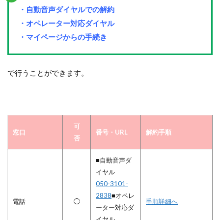
・自動音声ダイヤルでの解約
・オペレーター対応ダイヤル
・マイページからの手続き
で行うことができます。
可
窓口
番号・URL
解約手順
否
■自動音声ダ
イヤル
050-3101-
2838
■オペレ
電話
◯
手順詳細へ
ーター対応ダ
イヤル