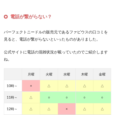
電話が繋がらない？
パーフェクトニードルの販売元であるファビウスの口コミを
見ると、電話が繋がらないといったものがありました。
公式サイトに電話の混雑状況が載っていたのでご紹介します
ね。
月曜
火曜
水曜
木曜
金曜
10時～
×
△
△
△
△
11時～
△
○
○
○
○
12時～
△
△
×
△
△