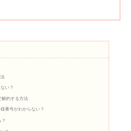
方法
らない？
で解約する方法
客様番号がわからない？
る？