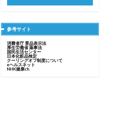
参考サイト
消費者庁 景品表示法
厚生労働省 薬事法
国民生活センター
日本化粧品検定
クーリングオフ制度について
eヘルスネット
NHK健康ch