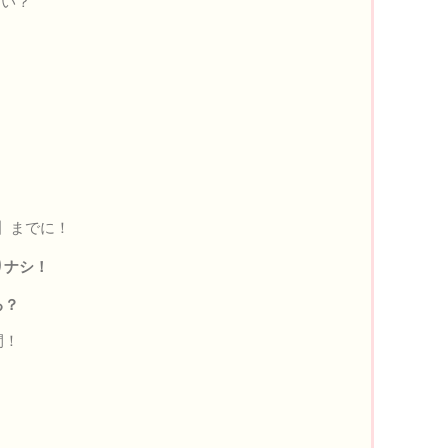
ない？
】までに！
りナシ！
る？
間！