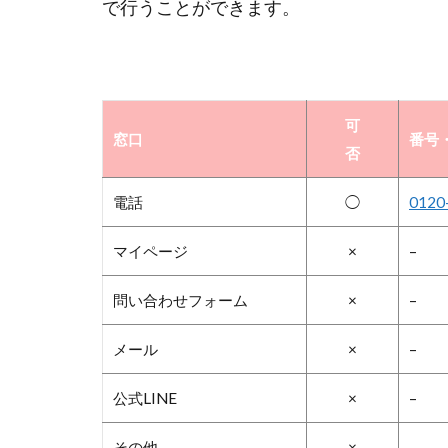
で行うことができます。
可
窓口
番号・
否
電話
◯
0120
マイページ
×
–
問い合わせフォーム
×
–
メール
×
–
公式LINE
×
–
その他
×
–