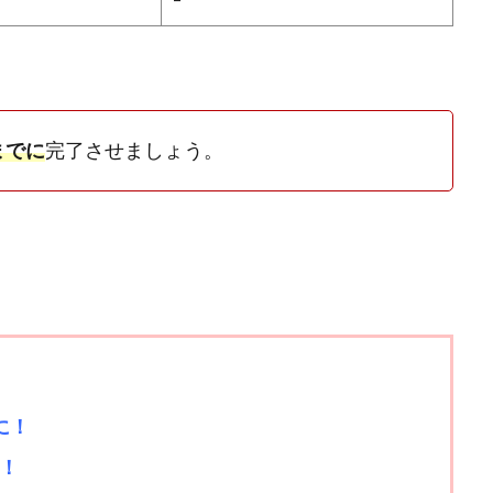
までに
完了させましょう。
に！
！