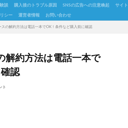
験談
購入後のトラブル原因
SNSの広告への注意喚起
サイト
リシー
運営者情報
お問い合わせ
ースの解約方法は電話一本でOK！条件など購入前に確認
の解約方法は電話一本で
に確認
ント