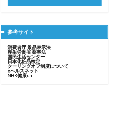
参考サイト
消費者庁 景品表示法
厚生労働省 薬事法
国民生活センター
日本化粧品検定
クーリングオフ制度について
eヘルスネット
NHK健康ch