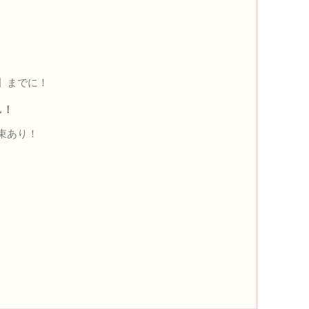
】までに！
し！
束あり！