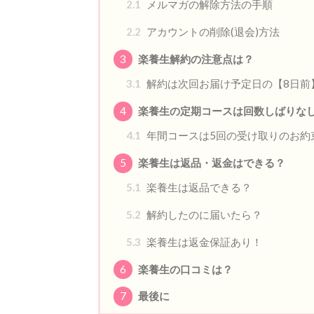
2.1
メルマガの解除方法の手順
2.2
アカウントの削除(退会)方法
3
楽養生解約の注意点は？
3.1
解約は次回お届け予定日の【8日前
4
楽養生の定期コースは回数しばりな
4.1
年間コースは5回の受け取りのお約
5
楽養生は返品・返金はできる？
5.1
楽養生は返品できる？
5.2
解約したのに届いたら？
5.3
楽養生は返金保証あり！
6
楽養生の口コミは？
7
最後に