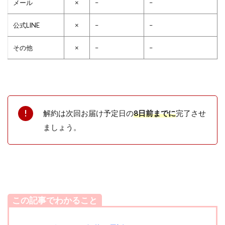
メール
×
–
–
公式LINE
×
–
–
その他
×
–
–
解約は次回お届け予定日の
8日前までに
完了させ
ましょう。
この記事でわかること