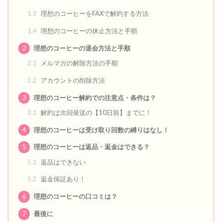
1.3
理想のコーヒーをFAXで解約する方法
1.4
理想のコーヒーの休止方法と手順
2
理想のコーヒーの退会方法と手順
2.1
メルマガの解除方法の手順
2.2
アカウントの削除方法
3
理想のコーヒー解約での注意点・条件は？
3.1
解約は次回発送の【10日前】までに！
4
理想のコーヒーは受け取り回数の縛りはなし！
5
理想のコーヒーは返品・返金はできる？
5.1
返品はできない
5.2
返金保証あり！
6
理想のコーヒーの口コミは？
7
最後に