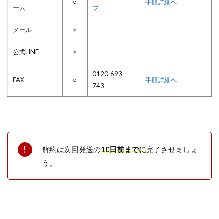
○
手順詳細へ
ーム
プ
メール
×
–
–
公式LINE
×
–
–
0120-693-
FAX
○
手順詳細へ
743
解約は次回発送の
10日前までに
完了させましょ
う。