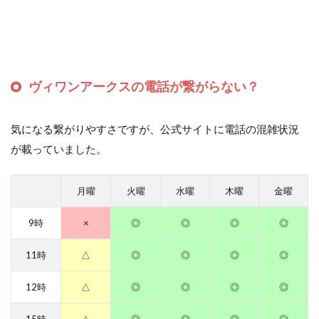
ヴィワンアークスの電話が繋がらない？
気になる繋がりやすさですが、公式サイトに電話の混雑状況
が載っていました。
月曜
火曜
水曜
木曜
金曜
9時
×
◎
◎
◎
◎
11時
△
◎
◎
◎
◎
12時
△
◎
◎
◎
◎
15時
△
◎
◎
◎
◎