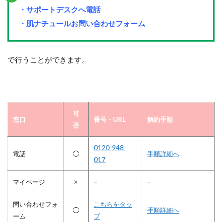
・サポートデスクへ電話
・肌ナチュールお問い合わせフォーム
で行うことができます。
可
窓口
番号・URL
解約手順
否
0120-948-
電話
◯
手順詳細へ
017
マイページ
×
–
–
問い合わせフォ
こちらをタッ
◯
手順詳細へ
ーム
プ