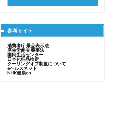
参考サイト
消費者庁 景品表示法
厚生労働省 薬事法
国民生活センター
日本化粧品検定
クーリングオフ制度について
eヘルスネット
NHK健康ch