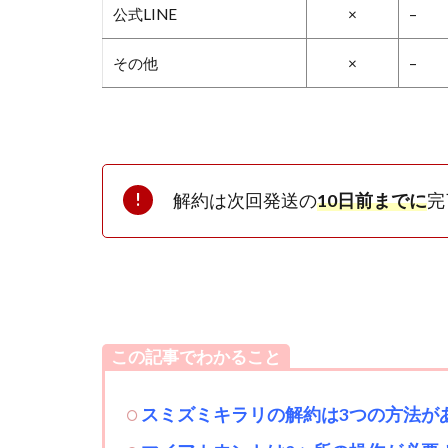
公式LINE
×
–
その他
×
–
解約は次回発送の
10日前までに
完
この記事でわかること
スミズミキラリの解約は3つの方法が