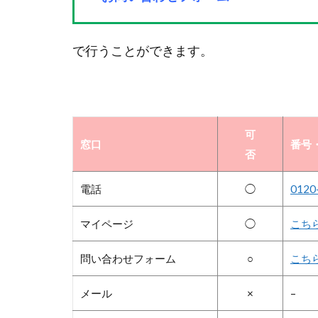
で行うことができます。
可
窓口
番号・
否
電話
◯
0120
マイページ
◯
こち
問い合わせフォーム
○
こち
メール
×
–