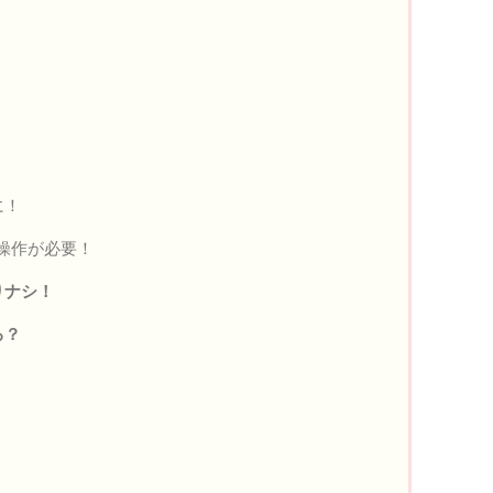
に！
操作が必要！
りナシ！
る？