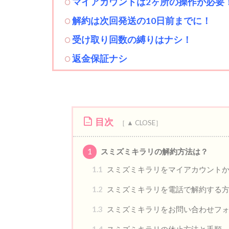
マイアカウントは2ヶ所の操作が必要
解約は次回発送の10
日前までに！
受け取り回数の縛りはナシ！
返金保証ナシ
目次
1
スミズミキラリの解約方法は？
1.1
スミズミキラリをマイアカウント
1.2
スミズミキラリを電話で解約する
1.3
スミズミキラリをお問い合わせフ
1.4
スミズミキラリの休止方法と手順