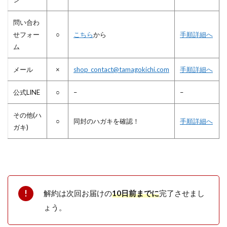
問い合わ
せフォー
○
こちら
から
手順詳細へ
ム
メール
×
shop_contact@tamagokichi.com
手順詳細へ
公式LINE
○
–
–
その他(ハ
○
同封のハガキを確認！
手順詳細へ
ガキ)
解約は次回お届けの
10日前までに
完了させまし
ょう。