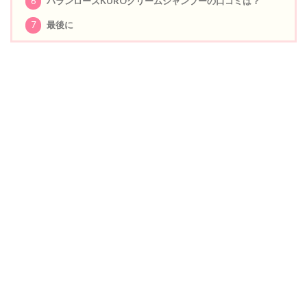
6
バランローズKUROクリームシャンプーの口コミは？
7
最後に