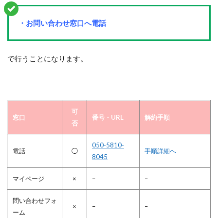
・お問い合わせ窓口へ電話
で行うことになります。
可
窓口
番号・URL
解約手順
否
050-5810-
電話
◯
手順詳細へ
8045
マイページ
×
–
–
問い合わせフォ
×
–
–
ーム