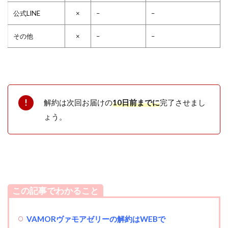
公式LINE
×
–
–
その他
×
–
–
解約は次回お届けの
10日前までに
完了させまし
ょう。
この記事でわかること
VAMORヴァモアゼリーの解約はWEBで